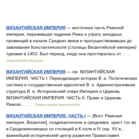
ВИЗАНТИЙСКАЯ ИМПЕРИЯ
— восточная часть Римской
империи, пережившая падение Рима и утрату западных
провинций в начале Средних веков и просуществовавшая до
завоевания Константинополя (столицы Византийской империи)
турками в 1453. Был период, когда она простиралась от… …
Энциклопедия Кольера
ВИЗАНТИЙСКАЯ ИМПЕРИЯ
— см. ВИЗАНТИЙСКАЯ
ИМПЕРИЯ. ЧАСТЬ I: Периодизация истории В. и. Политическая
система и государственная идеология В. и. Административная
структура В. и. Исторический очерк Империя и Церковь
ВИЗАНТИЙСКАЯ ИМПЕРИЯ. ЧАСТЬ II: Право и Церковь
Римско… …
Православная энциклопедия
ВИЗАНТИЙСКАЯ ИМПЕРИЯ. ЧАСТЬ I
— [Вост. Римская
империя, Византия], позднеантичное и средневек. христ. гос во
в Средиземноморье со столицей в К поле в IV сер. XV в.;
важнейший исторический центр развития Православия.