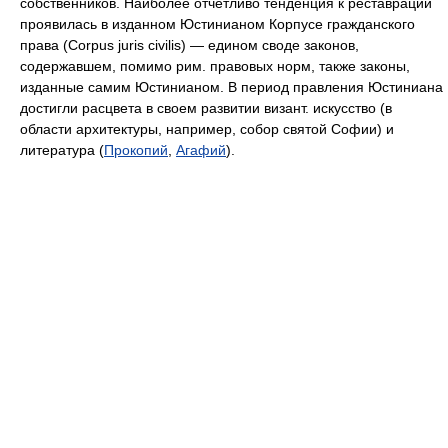
собственников. Наиболее отчетливо тенденция к реставрации
проявилась в изданном Юстинианом Корпусе гражданского
права (Corpus juris civilis) — едином своде законов,
содержавшем, помимо рим. правовых норм, также законы,
изданные самим Юстинианом. В период правления Юстиниана
достигли расцвета в своем развитии визант. искусство (в
области архитектуры, например, собор святой Софии) и
литература (
Прокопий
,
Агафий
).