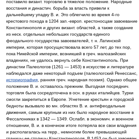
поставило визант. торговлю в тяжелое положение. Народные
восстания и династич. борьба за власть привели к
дальнейшему упадку В. и. Это облегчило во время 4-го
крестового похода в 1204 зап.-европ. крестоносцам завоевание
Константинополя и других визант. областей, а также создание
из неск. отдельных небольших государств единого
феодального государства завоевателей, т. н. Латинской
империи, которая просуществовала всего 57 лет, до тех пор,
пока Никейской империи, возникшей в греч. малоазийских
владениях, не удалось вернуть себе Константинополь. При
династии Палеологов (1261 — 1453) в искусстве и литературе
наблюдался даже некоторый подъем (палеологский Ренессанс,
историография
, ранняя греч. народная поэзия). Однако общее
положение В. и. оставалось прежним. Выгодная посреднич.
торговля была сосредоточена в осн. в руках италийцев. Турки
смогли закрепиться в Европе. Угнетение крестьян и городской
бедноты вызывало во мн. областях В. и. антифеодальные
движения, самым крупным из них было народное восстание в
Фессалониках в 1342 — 1349. Ослабл. в экономич. и военном
отношении, В. и. в конечном итоге потеряла все свои владения
и располагалась на терр., немногим более превышающей
границы ее столицы Константинополя. В 1453 он был завоеван