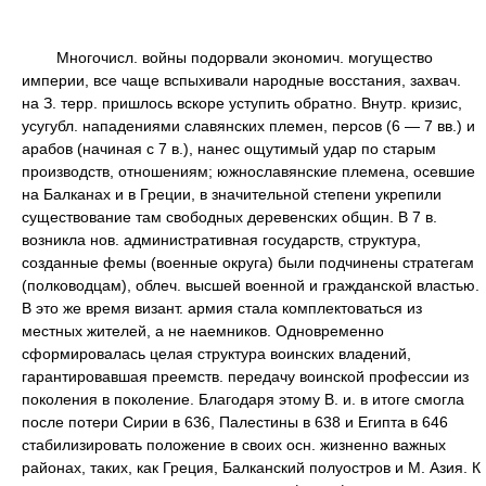
Многочисл. войны подорвали экономич. могущество
империи, все чаще вспыхивали народные восстания, захвач.
на З. терр. пришлось вскоре уступить обратно. Внутр. кризис,
усугубл. нападениями славянских племен, персов (6 — 7 вв.) и
арабов (начиная с 7 в.), нанес ощутимый удар по старым
производств, отношениям; южнославянские племена, осевшие
на Балканах и в Греции, в значительной степени укрепили
существование там свободных деревенских общин. В 7 в.
возникла нов. административная государств, структура,
созданные фемы (военные округа) были подчинены стратегам
(полководцам), облеч. высшей военной и гражданской властью.
В это же время визант. армия стала комплектоваться из
местных жителей, а не наемников. Одновременно
сформировалась целая структура воинских владений,
гарантировавшая преемств. передачу воинской профессии из
поколения в поколение. Благодаря этому В. и. в итоге смогла
после потери Сирии в 636, Палестины в 638 и Египта в 646
стабилизировать положение в своих осн. жизненно важных
районах, таких, как Греция, Балканский полуостров и М. Азия. К