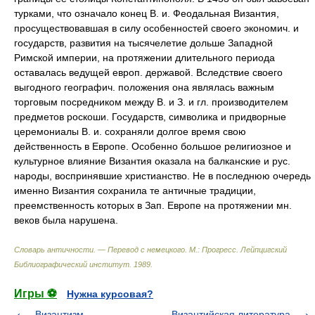
турками, что означало конец В. и. Феодальная Византия,
просуществовавшая в силу особенностей своего экономич. и
государств, развития на тысячелетие дольше Западной
Римской империи, на протяжении длительного периода
оставалась ведущей европ. державой. Вследствие своего
выгодного географич. положения она являлась важным
торговым посредником между В. и З. и гл. производителем
предметов роскоши. Государств, символика и придворные
церемониалы В. и. сохраняли долгое время свою
действенность в Европе. Особенно большое религиозное и
культурное влияние Византия оказала на балканские и рус.
народы, воспринявшие христианство. Не в последнюю очередь
именно Византия сохранила те античные традиции,
преемственность которых в Зап. Европе на протяжении мн.
веков была нарушена.
Словарь античности. — Перевод с немецкого. М.: Прогресс
.
Лейпцигский
Библиографический институт
.
1989
.
Игры ⚽
Нужна курсовая?
Византизм
Византийская литература