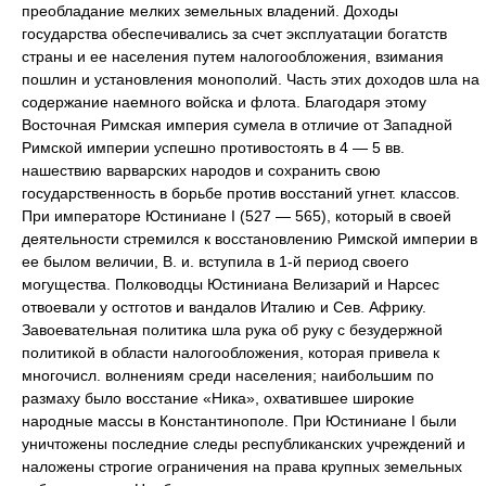
преобладание мелких земельных владений. Доходы
государства обеспечивались за счет эксплуатации богатств
страны и ее населения путем налогообложения, взимания
пошлин и установления монополий. Часть этих доходов шла на
содержание наемного войска и флота. Благодаря этому
Восточная Римская империя сумела в отличие от Западной
Римской империи успешно противостоять в 4 — 5 вв.
нашествию варварских народов и сохранить свою
государственность в борьбе против восстаний угнет. классов.
При императоре Юстиниане I (527 — 565), который в своей
деятельности стремился к восстановлению Римской империи в
ее былом величии, В. и. вступила в 1-й период своего
могущества. Полководцы Юстиниана Велизарий и Нарсес
отвоевали у остготов и вандалов Италию и Сев. Африку.
Завоевательная политика шла рука об руку с безудержной
политикой в области налогообложения, которая привела к
многочисл. волнениям среди населения; наибольшим по
размаху было восстание «Ника», охватившее широкие
народные массы в Константинополе. При Юстиниане I были
уничтожены последние следы республиканских учреждений и
наложены строгие ограничения на права крупных земельных