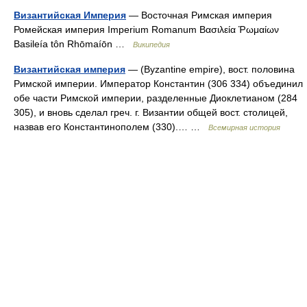
Византийская Империя
— Восточная Римская империя
Ромейская империя Imperium Romanum Βασιλεία Ῥωμαίων
Basileía tôn Rhōmaíōn …
Википедия
Византийская империя
— (Byzantine empire), вост. половина
Римской империи. Император Константин (306 334) объединил
обе части Римской империи, разделенные Диоклетианом (284
305), и вновь сделал греч. г. Византии общей вост. столицей,
назвав его Константинополем (330).… …
Всемирная история