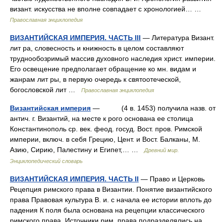
визант. искусства не вполне совпадает с хронологией… …
Православная энциклопедия
ВИЗАНТИЙСКАЯ ИМПЕРИЯ. ЧАСТЬ III
— Литература Визант.
лит ра, словесность и книжность в целом составляют
труднообозримый массив духовного наследия христ. империи.
Его освещение предполагает обращение ко мн. видам и
жанрам лит ры, в первую очередь к святоотеческой,
богословской лит …
Православная энциклопедия
Византийская империя
— (4 в. 1453) получила назв. от
антич. г. Византий, на месте к рого основана ее столица
Константинополь ср. век. феод. госуд. Вост. пров. Римской
империи, включ. в себя Грецию, Цент. и Вост. Балканы, М.
Азию, Сирию, Палестину и Египет,… …
Древний мир.
Энциклопедический словарь
ВИЗАНТИЙСКАЯ ИМПЕРИЯ. ЧАСТЬ II
— Право и Церковь
Рецепция римского права в Византии. Понятие византийского
права Правовая культура В. и. с начала ее истории вплоть до
падения К поля была основана на рецепции классического
римского права. Источники рим. права подразделялись на… …