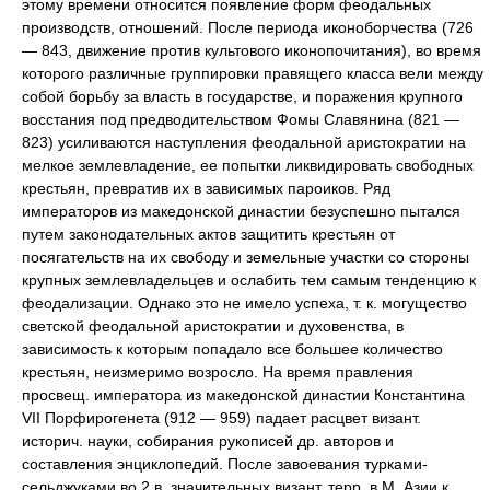
этому времени относится появление форм феодальных
производств, отношений. После периода иконоборчества (726
— 843, движение против культового иконопочитания), во время
которого различные группировки правящего класса вели между
собой борьбу за власть в государстве, и поражения крупного
восстания под предводительством Фомы Славянина (821 —
823) усиливаются наступления феодальной аристократии на
мелкое землевладение, ее попытки ликвидировать свободных
крестьян, превратив их в зависимых пароиков. Ряд
императоров из македонской династии безуспешно пытался
путем законодательных актов защитить крестьян от
посягательств на их свободу и земельные участки со стороны
крупных землевладельцев и ослабить тем самым тенденцию к
феодализации. Однако это не имело успеха, т. к. могущество
светской феодальной аристократии и духовенства, в
зависимость к которым попадало все большее количество
крестьян, неизмеримо возросло. На время правления
просвещ. императора из македонской династии Константина
VII Порфирогенета (912 — 959) падает расцвет визант.
историч. науки, собирания рукописей др. авторов и
составления энциклопедий. После завоевания турками-
сельджуками во 2 в. значительных визант. терр. в М. Азии к